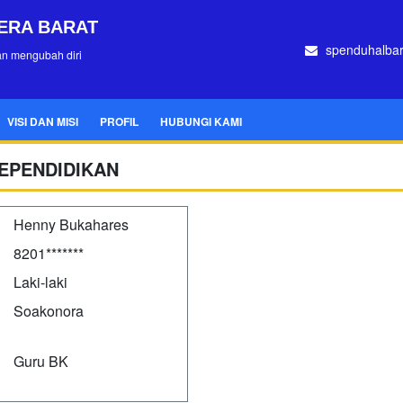
ERA BARAT
spenduhalba
an mengubah diri
VISI DAN MISI
PROFIL
HUBUNGI KAMI
EPENDIDIKAN
Henny Bukahares
8201*******
Laki-laki
Soakonora
Guru BK