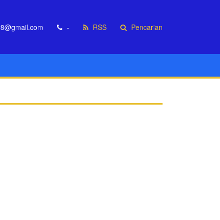
r8@gmail.com
-
RSS
Pencarian