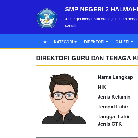
SMP NEGERI 2 HALMAH
Jika ingin mengubah dunia, mulailah deng
sendiri.
KATEGORI
DIREKTORI
GALERI
DIREKTORI GURU DAN TENAGA K
Nama Lengkap
NIK
Jenis Kelamin
Tempat Lahir
Tanggal Lahir
Jenis GTK