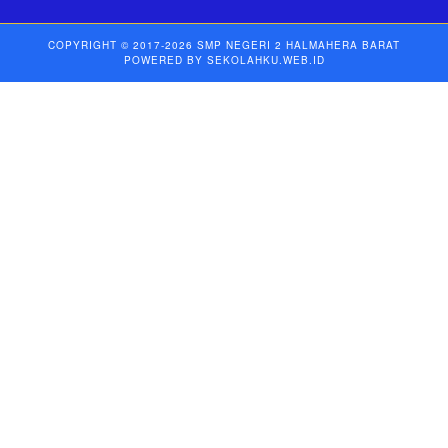
COPYRIGHT © 2017-2026
SMP NEGERI 2 HALMAHERA BARAT
POWERED BY
SEKOLAHKU.WEB.ID