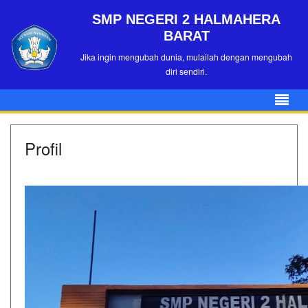
SMP NEGERI 2 HALMAHERA
BARAT
Jika ingin mengubah dunia, mulailah dengan mengubah
diri sendiri.
Profil