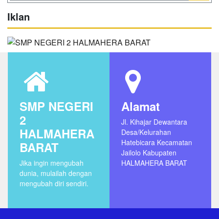
Iklan
SMP NEGERI
Alamat
2
Jl. Kihajar Dewantara
HALMAHERA
Desa/Kelurahan
Hatebicara Kecamatan
BARAT
Jailolo Kabupaten
Jika ingin mengubah
HALMAHERA BARAT
dunia, mulailah dengan
mengubah diri sendiri.