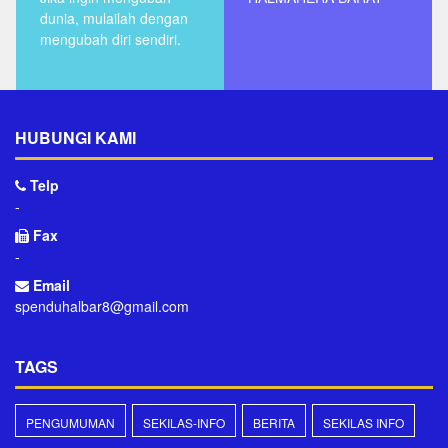
dunia, mulailah dengan
mengubah diri sendiri.
HUBUNGI KAMI
Telp
-
Fax
-
Email
spenduhalbar8@gmail.com
TAGS
PENGUMUMAN
SEKILAS-INFO
BERITA
SEKILAS INFO