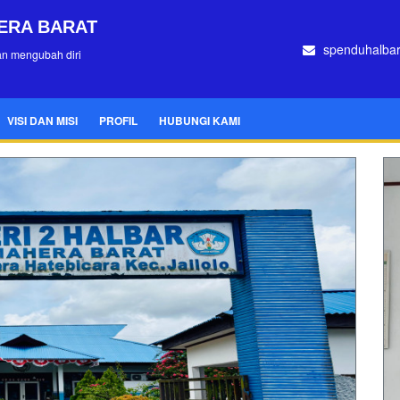
ERA BARAT
spenduhalba
an mengubah diri
VISI DAN MISI
PROFIL
HUBUNGI KAMI