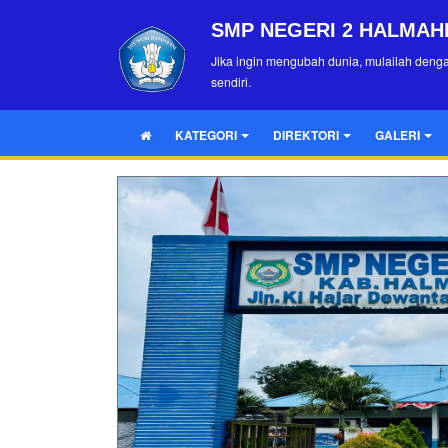
SMP NEGERI 2 HALMAH
Jika ingin mengubah dunia, mulailah deng
sendiri.
KATEGORI
DIREKTORI
GALERI