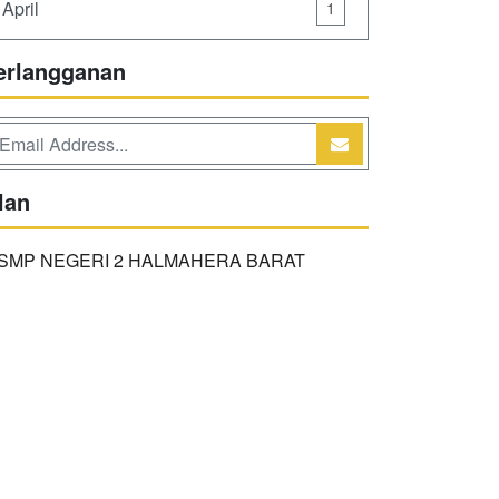
April
1
erlangganan
lan